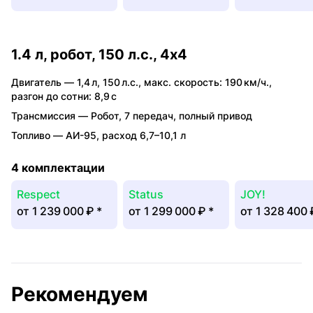
1.4 л, робот, 150 л.с., 4x4
Двигатель —
1,4 л
,
150 л.с.
,
макс. скорость: 190 км/ч.
,
разгон до сотни: 8,9 с
Трансмиссия —
Робот
,
7 передач
,
полный привод
Топливо —
АИ-95
,
расход 6,7–10,1 л
4 комплектации
Respect
Status
JOY!
от
1 239 000 ₽
*
от
1 299 000 ₽
*
от
1 328 400
Рекомендуем