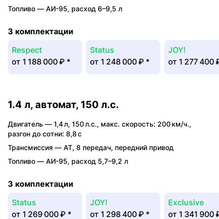
Топливо —
АИ-95
,
расход 6–9,5 л
3 комплектации
Respect
Status
JOY!
от
1 188 000 ₽
*
от
1 248 000 ₽
*
от
1 277 400 
1.4 л, автомат, 150 л.с.
Двигатель —
1,4 л
,
150 л.с.
,
макс. скорость: 200 км/ч.
,
разгон до сотни: 8,8 с
Трансмиссия —
AT
,
8 передач
,
передний привод
Топливо —
АИ-95
,
расход 5,7–9,2 л
3 комплектации
Status
JOY!
Exclusive
от
1 269 000 ₽
*
от
1 298 400 ₽
*
от
1 341 900 