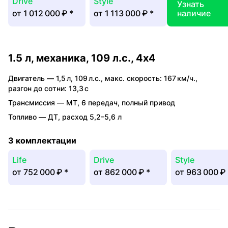
Drive
Style
Узнать
от
1 012 000 ₽
*
от
1 113 000 ₽
*
наличие
1.5 л, механика, 109 л.с., 4x4
Двигатель —
1,5 л
,
109 л.с.
,
макс. скорость: 167 км/ч.
,
разгон до сотни: 13,3 с
Трансмиссия —
MT
,
6 передач
,
полный привод
Топливо —
ДТ
,
расход 5,2–5,6 л
3 комплектации
Life
Drive
Style
от
752 000 ₽
*
от
862 000 ₽
*
от
963 000 ₽