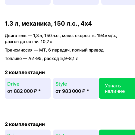
1.3 л, механика, 150 л.с., 4x4
Двигатель —
1,3 л
,
150 л.с.
,
макс. скорость: 194 км/ч.
,
разгон до сотни: 10,7 с
Трансмиссия —
MT
,
6 передач
,
полный привод
Топливо —
АИ-95
,
расход 5,9–8,1 л
2 комплектации
Drive
Style
Узнать
от
882 000 ₽
*
от
983 000 ₽
*
наличие
2 комплектации