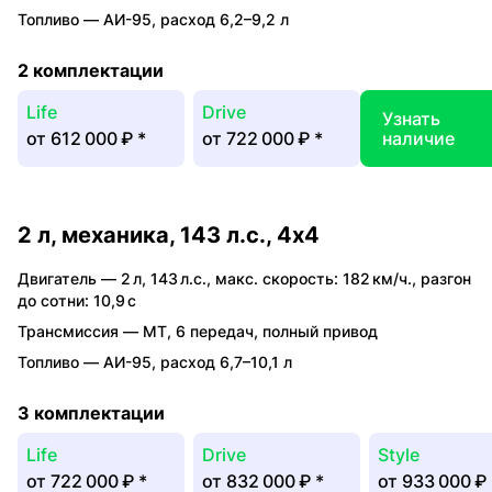
Топливо —
АИ-95
,
расход 6,2–9,2 л
2 комплектации
Life
Drive
Узнать
от
612 000 ₽
*
от
722 000 ₽
*
наличие
2 л, механика, 143 л.с., 4x4
Двигатель —
2 л
,
143 л.с.
,
макс. скорость: 182 км/ч.
,
разгон
до сотни: 10,9 с
Трансмиссия —
MT
,
6 передач
,
полный привод
Топливо —
АИ-95
,
расход 6,7–10,1 л
3 комплектации
Life
Drive
Style
от
722 000 ₽
*
от
832 000 ₽
*
от
933 000 ₽