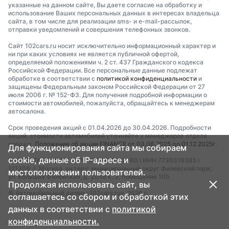
указанные на данном сайте, Вы даете согласие на обработку и
использование Ваших персональных данных в интересах владельца
сайта, в том числе для реализации sms- и e-mail-рассылок,
отправки уведомлений и совершения телефонных звонков.
Сайт 102cars.ru носит исключительно информационный характер и
ни при каких условиях не является публичной офертой,
определяемой положениями ч. 2 ст. 437 Гражданского кодекса
Российской Федерации. Все персональные данные подлежат
обработке в соответствии с
политикой конфиденциальности
и
защищены Федеральным законом Российской Федерации от 27
июля 2006 г. № 152-ФЗ. Для получения подробной информации о
стоимости автомобилей, пожалуйста, обращайтесь к менеджерам
автосалона.
Срок проведения акций с 01.04.2026 до 30.04.2026. Подробности
акций, стоимости автомобилей уточняйте у менеджеров отдела
продаж.
Положение об акции FINANCE от 03.06.2025 до 01.12.2025г.
Для функционирования сайта мы собираем
cookie, данные об IP-адресе и
ООО "ТАТА ГРУПП" I ОГРН 1247700182080 I ИНН 7730319385 I
121309, г. Москва, вн.тер.г. муниципальный округ Филевский парк,
местоположении пользователей.
ул. Большая Филевская, д. 21/19 к. 3, помещение 105.
Продолжая использовать сайт, вы
© Автомобильный дилер «102cars.ru», 2026 г.
соглашаетесь со сбором и обработкой этих
данных в соответствии с
политикой
конфиденциальности.