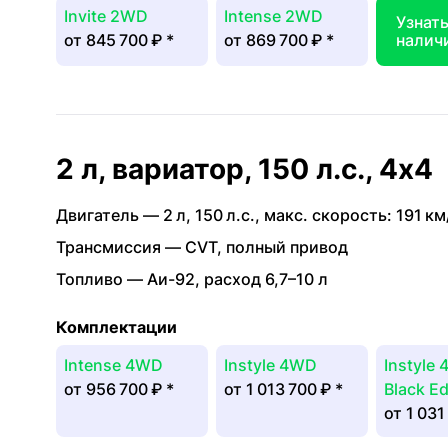
Invite 2WD
Intense 2WD
Узнат
от
845 700 ₽
*
от
869 700 ₽
*
налич
2 л, вариатор, 150 л.с., 4x4
Двигатель —
2 л
,
150 л.с.
,
макс. скорость: 191 км
Трансмиссия —
CVT
,
полный привод
Топливо —
Аи-92
,
расход 6,7–10 л
Комплектации
Intense 4WD
Instyle 4WD
Instyle
от
956 700 ₽
*
от
1 013 700 ₽
*
Black Ed
от
1 031