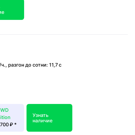
ь
ие
/ч.
,
разгон до сотни: 11,7 с
 4WD
Узнать
ition
наличие
 700 ₽
*