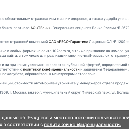
, с обязательным страхованием жизни и здоровья, а также ущерба угона.
е банка-партнера
АО «ТБанк»
, Генеральная лицензия Банка России № 267
ляется страховой компанией
САО «РЕСО-Гарантия»
Лицензия СЛ № 1209 от 
е в любых формах на сайте 102cars.ru, а также при звонке на номера, ук
ца сайта, в том числе для реализации sms- и e-mail-рассылок, отправки
и ни при каких условиях не является публичной офертой, определяемой 
ответствии с
политикой конфиденциальности
и защищены Федеральным за
, пожалуйста, обращайтесь к менеджерам автосалона.
ти акций, стоимости автомобилей уточняйте у менеджеров отдела продаж
9, г. Москва, вн.тер.г. муниципальный округ Филевский парк, ул. Большая
 данные об IP-адресе и местоположении пользователей
х в соответствии с
политикой конфиденциальности.