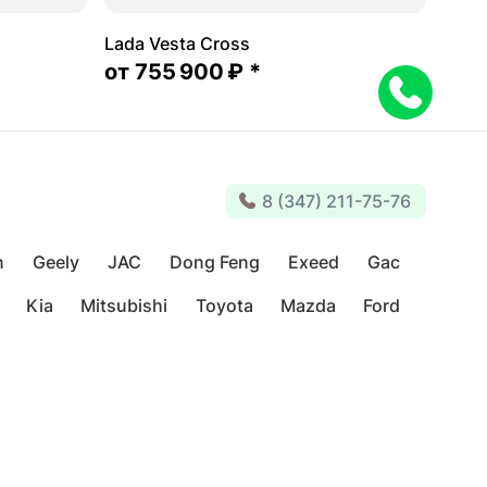
Lada Vesta Cross
от
755 900 ₽
*
8 (347) 211-75-76
n
Geely
JAC
Dong Feng
Exeed
Gac
Kia
Mitsubishi
Toyota
Mazda
Ford