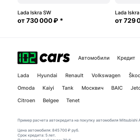
Lada Iskra SW
Lada Iskr
от
730 000 ₽
*
от
729 
Автомобили
Кредит
Lada
Hyundai
Renault
Volkswagen
Ško
Omoda
Kaiyi
Tank
Москвич
BAIC
Jet
Citroen
Belgee
Tenet
Пример расчета автокредита на покупку автомобиля Mitsubishi A
Цена автомобиля: 845 700 ₽ руб.
Срок кредита: 5 лет.