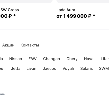
a SW Cross
Lada Aura
000 ₽
*
от
1 499 000 ₽
*
Акции
Контакты
da
Nissan
FAW
Changan
Chery
Haval
Lifa
our
Jetta
Livan
Jaecoo
Voyah
Solaris
SWM
sx.