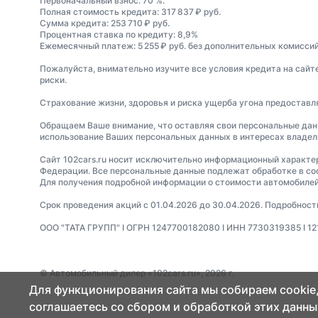
Первоначальный взнос: 70 %.
Полная стоимость кредита: 317 837 ₽ руб.
Сумма кредита: 253 710 ₽ руб.
Процентная ставка по кредиту: 8,9%
Ежемесячный платеж: 5 255 ₽ руб. без дополнительных комиссий
Пожалуйста, внимательно изучите все условия кредита на сайт
риски.
Страхование жизни, здоровья и риска ущерба угона предостав
Обращаем Ваше внимание, что оставляя свои персональные данны
использование Ваших персональных данных в интересах владель
Сайт 102cars.ru носит исключительно информационный характер 
Федерации. Все персональные данные подлежат обработке в со
Для получения подробной информации о стоимости автомобилей
Срок проведения акций с 01.04.2026 до 30.04.2026. Подробнос
ООО "ТАТА ГРУПП" I ОГРН 1247700182080 I ИНН 7730319385 I 12130
© Автомобильный дилер «102cars.ru», 2026 г.
Для функционирования сайта мы собираем cookie,
соглашаетесь со сбором и обработкой этих данны