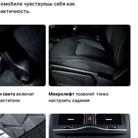
томобиле чувствуешь себя как
рактичность.
и света
включат
Микролифт
позволит тонко
чистители
настроить сидения