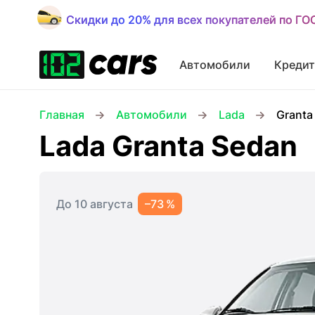
Скидки до 20% для всех покупателей по Г
Скидки до 20% для всех покупателей по Г
Автомобили
Кредит
Главная
Автомобили
Lada
Granta
Lada Granta Sedan
До 10 августа
–73 %