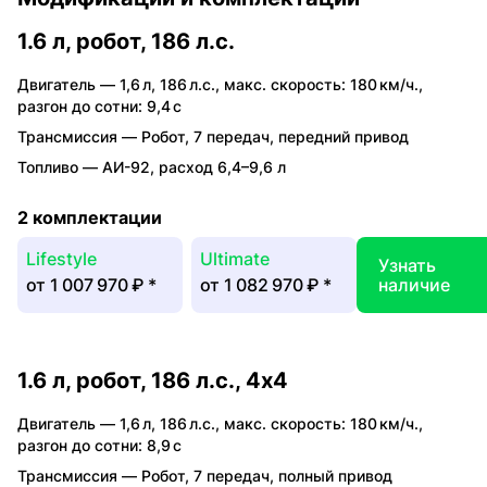
1.6 л, робот, 186 л.с.
Двигатель —
1,6 л
,
186 л.с.
,
макс. скорость: 180 км/ч.
,
разгон до сотни: 9,4 с
Трансмиссия —
Робот
,
7 передач
,
передний привод
Топливо —
АИ-92
,
расход 6,4–9,6 л
2 комплектации
Lifestyle
Ultimate
Узнать
от
1 007 970 ₽
*
от
1 082 970 ₽
*
наличие
1.6 л, робот, 186 л.с., 4x4
Двигатель —
1,6 л
,
186 л.с.
,
макс. скорость: 180 км/ч.
,
разгон до сотни: 8,9 с
Трансмиссия —
Робот
,
7 передач
,
полный привод