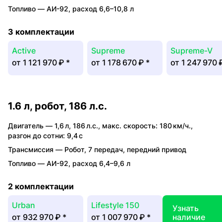
Топливо —
АИ-92
,
расход 6,6–10,8 л
3 комплектации
Active
Supreme
Supreme-V
от
1 121 970 ₽
*
от
1 178 670 ₽
*
от
1 247 970 
1.6 л, робот, 186 л.с.
Двигатель —
1,6 л
,
186 л.с.
,
макс. скорость: 180 км/ч.
,
разгон до сотни: 9,4 с
Трансмиссия —
Робот
,
7 передач
,
передний привод
Топливо —
АИ-92
,
расход 6,4–9,6 л
2 комплектации
Urban
Lifestyle 150
Узнать
от
932 970 ₽
*
от
1 007 970 ₽
*
наличие