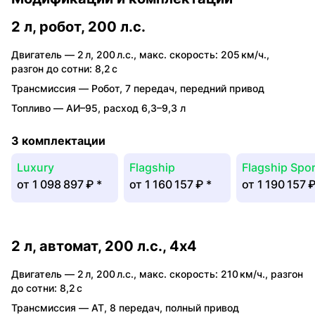
2 л, робот, 200 л.с.
Двигатель —
2 л
,
200 л.с.
,
макс. скорость: 205 км/ч.
,
разгон до сотни: 8,2 с
Трансмиссия —
Робот
,
7 передач
,
передний привод
Топливо —
АИ–95
,
расход 6,3–9,3 л
3 комплектации
Luxury
Flagship
Flagship Spor
от
1 098 897 ₽
*
от
1 160 157 ₽
*
от
1 190 157 
2 л, автомат, 200 л.с., 4x4
Двигатель —
2 л
,
200 л.с.
,
макс. скорость: 210 км/ч.
,
разгон
до сотни: 8,2 с
Трансмиссия —
AT
,
8 передач
,
полный привод