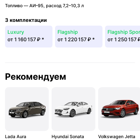
Топливо —
АИ–95
,
расход 7,2–10,3 л
3 комплектации
Luxury
Flagship
Flagship Spor
от
1 160 157 ₽
*
от
1 220 157 ₽
*
от
1 250 157 
Рекомендуем
Lada Aura
Hyundai Sonata
Volkswagen Jetta