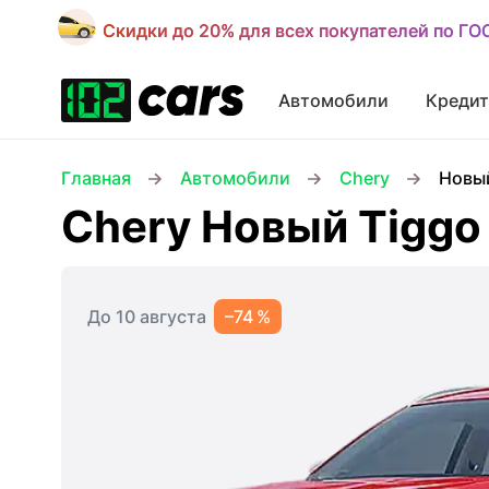
Скидки до 20% для всех покупателей по Г
Скидки до 20% для всех покупателей по Г
Автомобили
Кредит
Главная
Автомобили
Chery
Новый
Chery Новый Tiggo
До 10 августа
–74 %