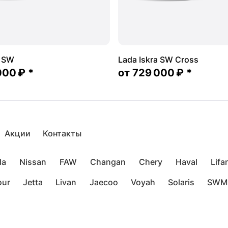
a SW
Lada Iskra SW Cross
000 ₽
*
от
729 000 ₽
*
Акции
Контакты
da
Nissan
FAW
Changan
Chery
Haval
Lifa
our
Jetta
Livan
Jaecoo
Voyah
Solaris
SWM