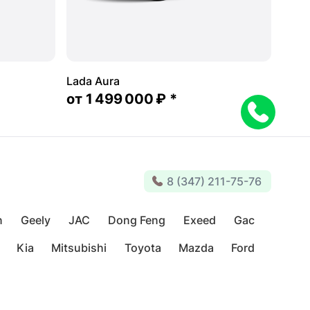
Lada Aura
от
1 499 000 ₽
*
8 (347) 211-75-76
n
Geely
JAC
Dong Feng
Exeed
Gac
Kia
Mitsubishi
Toyota
Mazda
Ford