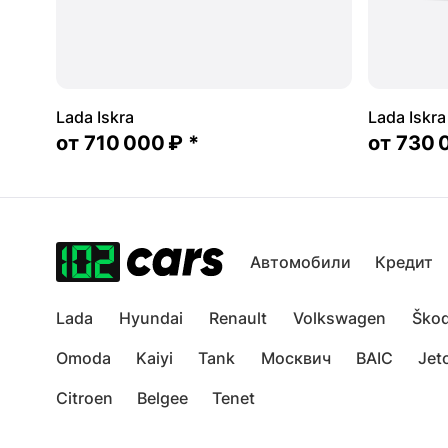
Lada Iskra
Lada Iskr
от
710 000 ₽
*
от
730 
Автомобили
Кредит
Lada
Hyundai
Renault
Volkswagen
Ško
Omoda
Kaiyi
Tank
Москвич
BAIC
Jet
Citroen
Belgee
Tenet