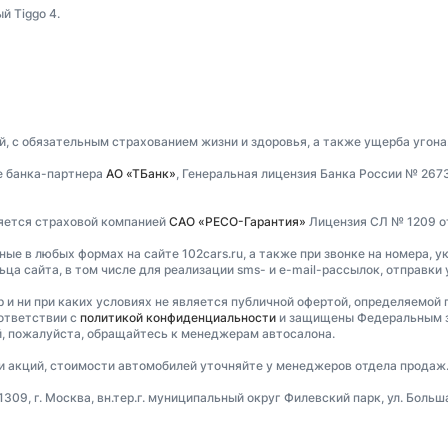
й Tiggo 4.
, с обязательным страхованием жизни и здоровья, а также ущерба угона
е банка-партнера
АО «ТБанк»
, Генеральная лицензия Банка России № 267
ляется страховой компанией
САО «РЕСО-Гарантия»
Лицензия СЛ № 1209 от 
е в любых формах на сайте 102cars.ru, а также при звонке на номера, ук
ца сайта, в том числе для реализации sms- и e-mail-рассылок, отправки
и ни при каких условиях не является публичной офертой, определяемой 
ответствии с
политикой конфиденциальности
и защищены Федеральным за
, пожалуйста, обращайтесь к менеджерам автосалона.
ти акций, стоимости автомобилей уточняйте у менеджеров отдела продаж
9, г. Москва, вн.тер.г. муниципальный округ Филевский парк, ул. Большая