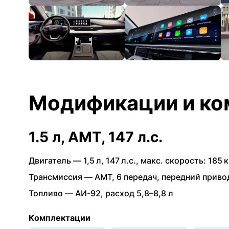
Модификации и ко
1.5 л, AMT, 147 л.с.
Двигатель —
1,5 л
,
147 л.с.
,
макс. скорость: 185 к
Трансмиссия —
AMT
,
6 передач
,
передний приво
Топливо —
АИ-92
,
расход 5,8–8,8 л
Комплектации