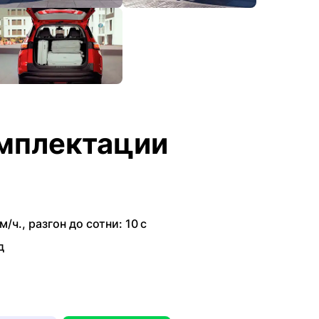
мплектации
м/ч.
,
разгон до сотни: 10 с
д