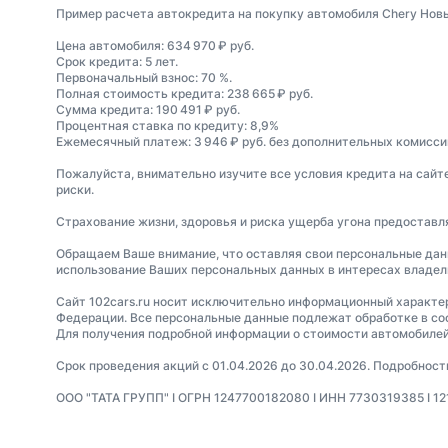
Пример расчета автокредита на покупку автомобиля Chery Новы
Цена автомобиля: 634 970 ₽ руб.
Срок кредита: 5 лет.
Первоначальный взнос: 70 %.
Полная стоимость кредита: 238 665 ₽ руб.
Сумма кредита: 190 491 ₽ руб.
Процентная ставка по кредиту: 8,9%
Ежемесячный платеж: 3 946 ₽ руб. без дополнительных комиссий
Пожалуйста, внимательно изучите все условия кредита на сайт
риски.
Страхование жизни, здоровья и риска ущерба угона предостав
Обращаем Ваше внимание, что оставляя свои персональные данны
использование Ваших персональных данных в интересах владель
Сайт 102cars.ru носит исключительно информационный характер 
Федерации. Все персональные данные подлежат обработке в со
Для получения подробной информации о стоимости автомобилей
Срок проведения акций с 01.04.2026 до 30.04.2026. Подробнос
ООО "ТАТА ГРУПП" I ОГРН 1247700182080 I ИНН 7730319385 I 12130