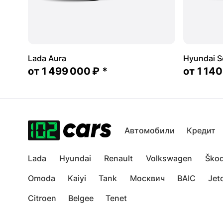
Lada Aura
Hyundai S
от
1 499 000 ₽
*
от
1 140
Автомобили
Кредит
Lada
Hyundai
Renault
Volkswagen
Ško
Omoda
Kaiyi
Tank
Москвич
BAIC
Jet
Citroen
Belgee
Tenet