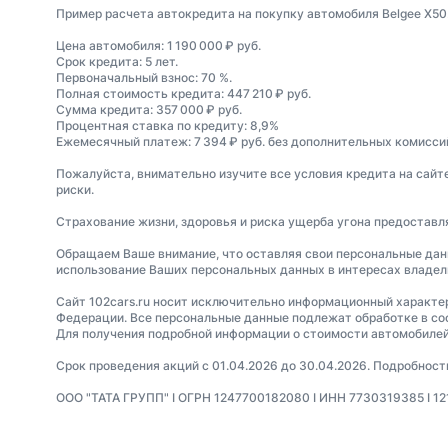
Пример расчета автокредита на покупку автомобиля Belgee X50
Цена автомобиля: 1 190 000 ₽ руб.
Срок кредита: 5 лет.
Первоначальный взнос: 70 %.
Полная стоимость кредита: 447 210 ₽ руб.
Сумма кредита: 357 000 ₽ руб.
Процентная ставка по кредиту: 8,9%
Ежемесячный платеж: 7 394 ₽ руб. без дополнительных комиссий
Пожалуйста, внимательно изучите все условия кредита на сайт
риски.
Страхование жизни, здоровья и риска ущерба угона предостав
Обращаем Ваше внимание, что оставляя свои персональные данны
использование Ваших персональных данных в интересах владель
Сайт 102cars.ru носит исключительно информационный характер 
Федерации. Все персональные данные подлежат обработке в со
Для получения подробной информации о стоимости автомобилей
Срок проведения акций с 01.04.2026 до 30.04.2026. Подробнос
ООО "ТАТА ГРУПП" I ОГРН 1247700182080 I ИНН 7730319385 I 12130