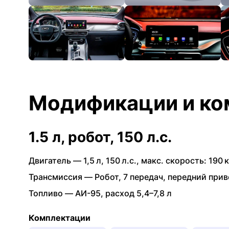
Модификации и ко
1.5 л, робот, 150 л.с.
Двигатель —
1,5 л
,
150 л.с.
,
макс. скорость: 190 к
Трансмиссия —
Робот
,
7 передач
,
передний прив
Топливо —
АИ-95
,
расход 5,4–7,8 л
Комплектации