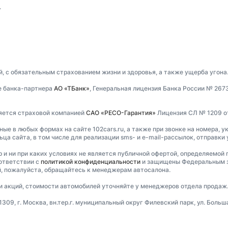
.
, с обязательным страхованием жизни и здоровья, а также ущерба угона
е банка-партнера
АО «ТБанк»
, Генеральная лицензия Банка России № 267
ляется страховой компанией
САО «РЕСО-Гарантия»
Лицензия СЛ № 1209 от 
е в любых формах на сайте 102cars.ru, а также при звонке на номера, ук
ца сайта, в том числе для реализации sms- и e-mail-рассылок, отправки
и ни при каких условиях не является публичной офертой, определяемой 
ответствии с
политикой конфиденциальности
и защищены Федеральным за
, пожалуйста, обращайтесь к менеджерам автосалона.
ти акций, стоимости автомобилей уточняйте у менеджеров отдела продаж
9, г. Москва, вн.тер.г. муниципальный округ Филевский парк, ул. Большая