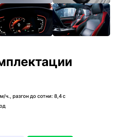
мплектации
м/ч.
,
разгон до сотни: 8,4 с
од