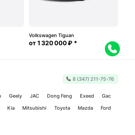
Volkswagen Tiguan
от
1 320 000 ₽
*
8 (347) 211-75-76
n
Geely
JAC
Dong Feng
Exeed
Gac
Kia
Mitsubishi
Toyota
Mazda
Ford