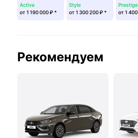
Active
Style
Prestige
от
1 190 000 ₽
*
от
1 300 200 ₽
*
от
1 400
Рекомендуем