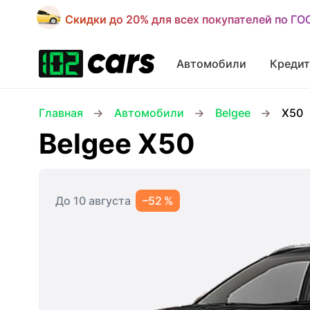
Скидки до 20% для всех покупателей по Г
Скидки до 20% для всех покупателей по Г
Автомобили
Кредит
Главная
Автомобили
Belgee
X50
Belgee X50
До 10 августа
–52 %