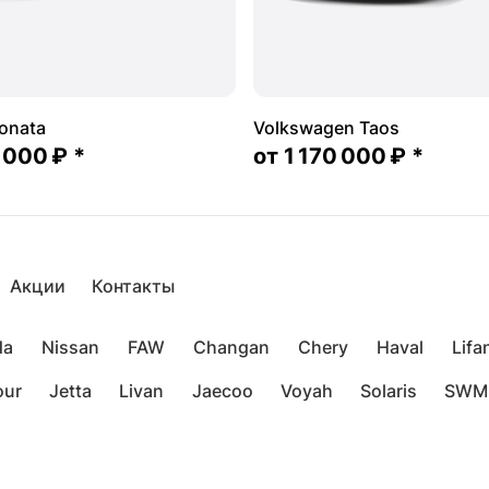
onata
Volkswagen Taos
 000 ₽
*
от
1 170 000 ₽
*
Акции
Контакты
da
Nissan
FAW
Changan
Chery
Haval
Lifa
our
Jetta
Livan
Jaecoo
Voyah
Solaris
SWM